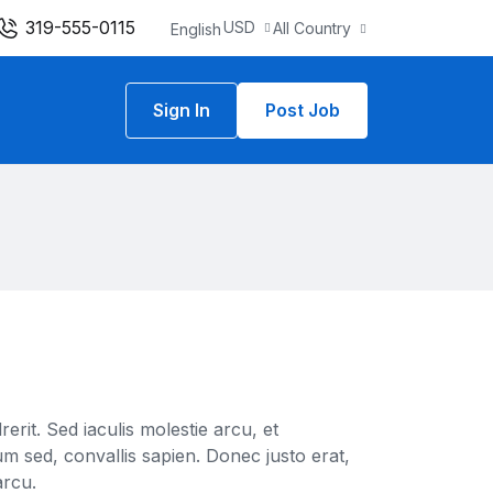
319-555-0115
USD
All Country
English
Sign In
Post Job
it. Sed iaculis molestie arcu, et
sum sed, convallis sapien. Donec justo erat,
arcu.