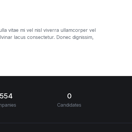
la vitae mi vel nisl viverra ullamcorper vel
ulvinar lacus consectetur. Donec dignissim,
554
0
panies
Candidates