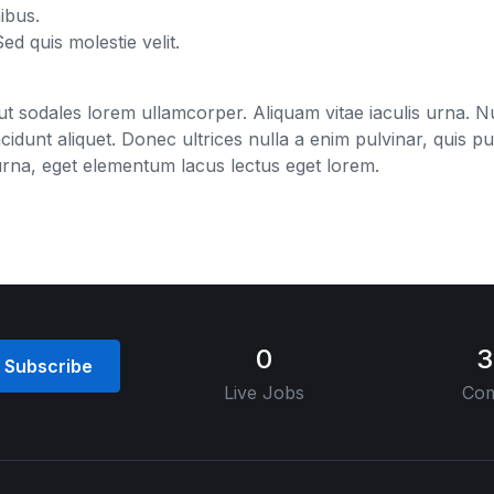
ibus.
Sed quis molestie velit.
t sodales lorem ullamcorper. Aliquam vitae iaculis urna. Nul
ncidunt aliquet. Donec ultrices nulla a enim pulvinar, quis p
it urna, eget elementum lacus lectus eget lorem.
0
3
Subscribe
Live Jobs
Com