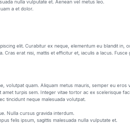
esuada nulla vulputate et. Aenean vel metus leo.
uam a et dolor.
piscing elit. Curabitur ex neque, elementum eu blandit in, 
. Cras erat nisi, mattis et efficitur et, iaculis a lacus. Fusce 
itae, volutpat quam. Aliquam metus mauris, semper eu eros vi
met turpis sem. Integer vitae tortor ac ex scelerisque facil
ec tincidunt neque malesuada volutpat.
ue. Nulla cursus gravida interdum.
us felis ipsum, sagittis malesuada nulla vulputate et.