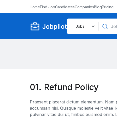
Home
Find Job
Candidates
Companies
Blog
Pricing
01. Refund Policy
Praesent placerat dictum elementum. Nam pul
accumsan nisi. Quisque molestie velit vitae l
pulvinar vitae dui ut, finibus euismod enim. 